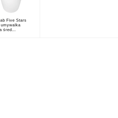
ab Five Stars
l umywalka
a śred...