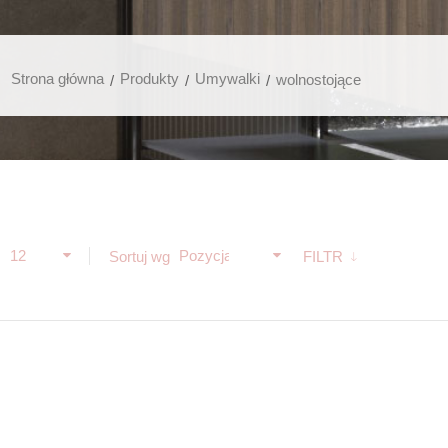
Strona główna
Produkty
Umywalki
wolnostojące
12
Pozycja
ż
Sortuj wg
FILTR