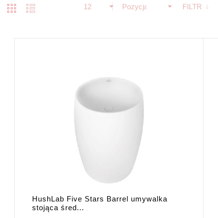
12
Pozycja
FILTR
HushLab Five Stars Barrel umywalka
stojąca śred...