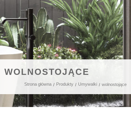
WOLNOSTOJĄCE
Strona główna
Produkty
Umywalki
wolnostojące