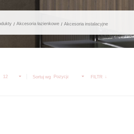
odukty
Akcesoria łazienkowe
Akcesoria instalacyjne
12
Pozycja
ż
Sortuj wg
FILTR